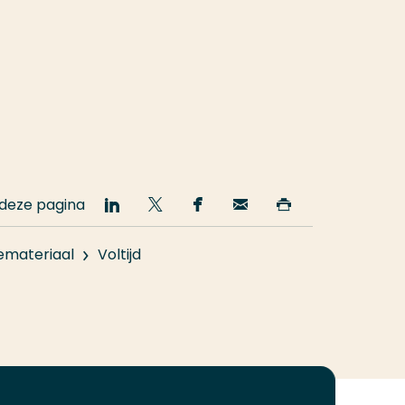
 deze pagina
Deel
Deel
Deel
Email
Print
op
op
op
deze
deze
LinkedIn
Twitter
Facebook
pagina
pagina
emateriaal
Voltijd