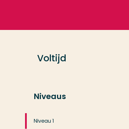
Ga direct naar de content
Veel gezocht
Opleiding
Voltijd
Contact
Niveaus
Niveau 1