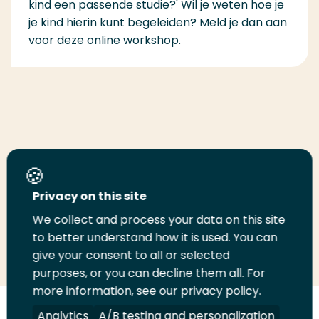
kind een passende studie?' Wil je weten hoe je
je kind hierin kunt begeleiden? Meld je dan aan
voor deze online workshop.
Deel deze pagina
Privacy on this site
We collect and process your data on this site
Deel
to better understand how it is used. You can
Deel
Deel
Email
Print
give your consent to all or selected
op
op
op
deze
deze
purposes, or you can decline them all. For
LinkedIn
Twitter
Facebook
pagina
pagina
more information, see our privacy policy.
Volg
Analytics
Volg
Volg
A/B testing and personalization
Volg