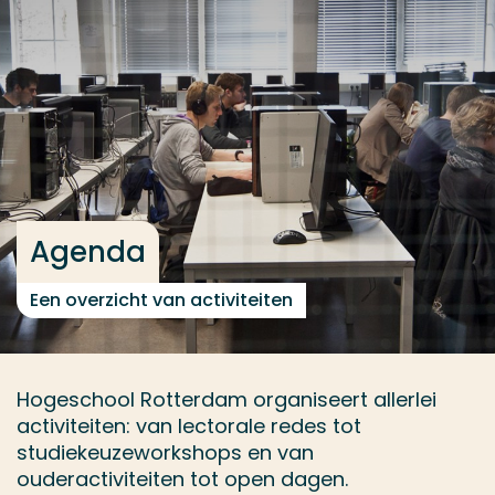
Ga direct naar de content
... > Agenda
Veel gezocht
Opleiding
Contact
Agenda
Een overzicht van activiteiten
Hogeschool Rotterdam organiseert allerlei
activiteiten: van lectorale redes tot
studiekeuzeworkshops en van
ouderactiviteiten tot open dagen.