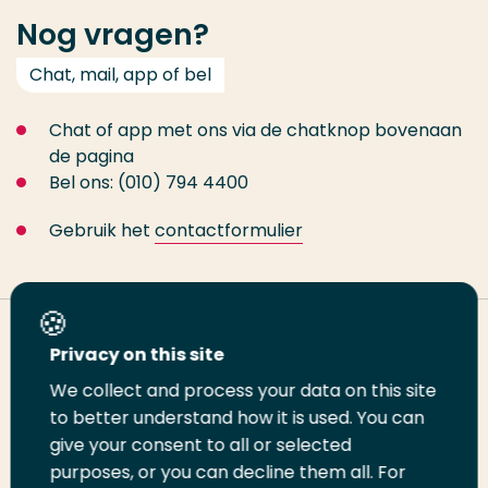
Nog vragen?
Chat, mail, app of bel
Chat of app met ons via de chatknop bovenaan
de pagina
Bel ons: (010) 794 4400
Gebruik het
contactformulier
Deel deze pagina
Privacy on this site
We collect and process your data on this site
Deel
to better understand how it is used. You can
Deel
Deel
Email
Print
give your consent to all or selected
op
op
op
deze
deze
purposes, or you can decline them all. For