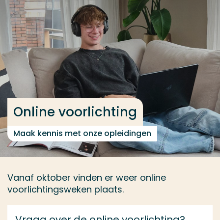
Ga direct naar de content
... > Online voorlichting
Veel gezocht
Opleiding
Contact
Online voorlichting
Maak kennis met onze opleidingen
Vanaf oktober vinden er weer online
voorlichtingsweken plaats.
Vraag over de online voorlichting?