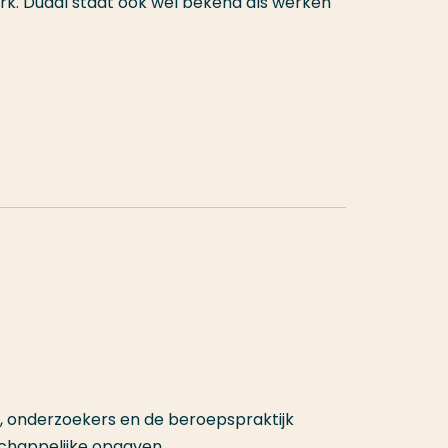
erk. Duaal staat ook wel bekend als werken
, onderzoekers en de beroepspraktijk
schappelijke opgaven.