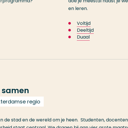
sterprogramma?
doe je meestal naast je w
en leren.
Voltijd
Deeltijd
Duaal
e samen
tterdamse regio
n de stad en de wereld om je heen. Studenten, docenten
eid staat centraal. We dragen bij aan vier grote maat