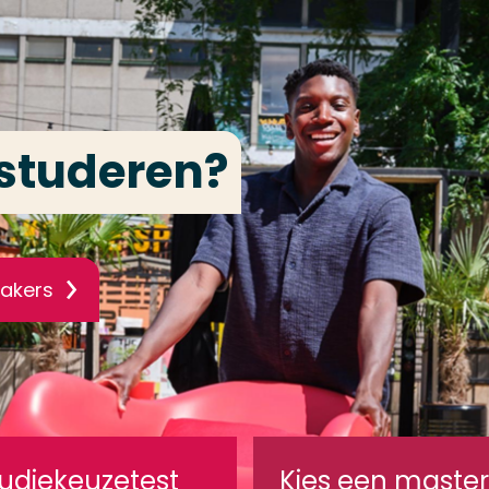
 met je studiekeuze?
udiekeuzetest
Kies een master