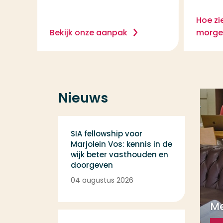
Hoe zi
Bekijk onze aanpak
morgen
Nieuws
Een overzicht van het
laatste nieuws
SIA fellowship voor
Marjolein Vos: kennis in de
wijk beter vasthouden en
doorgeven
04 augustus 2026
M