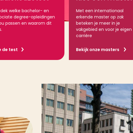
dek welke bachelor- en
Met een internationaal
ociate degree-opleidingen
erkende master op zak
 jou passen en waarom dit
beteken je meer in je
s.
vakgebied en voor je eigen
carrière
 de test
Bekijk onze masters