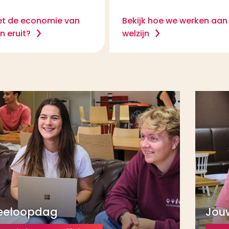
et de economie van
Bekijk hoe we werken aan
 eruit?
welzijn
eeloopdag
Jou