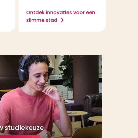
Ontdek innovaties voor een
slimme stad
w studiekeuze