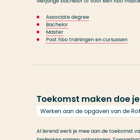
vierjarige bachelor of voor een hbo ma
Associate degree
Bachelor
Master
Post hbo trainingen en cursussen
Toekomst maken doe j
Werken aan de opgaven van de Ro
Al lerend werk je mee aan de toekomst va
bedenken samen oplossingen. Toepasbaarh