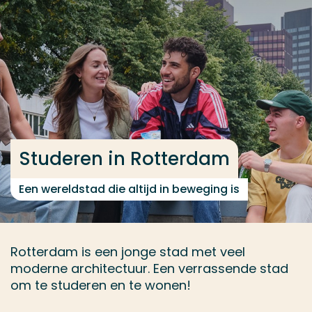
Ga direct naar de content
... > Studeren in Rotterdam
Veel gezocht
Opleiding
Contact
Studeren in Rotterdam
Een wereldstad die altijd in beweging is
Rotterdam is een jonge stad met veel
moderne architectuur. Een verrassende stad
om te studeren en te wonen!