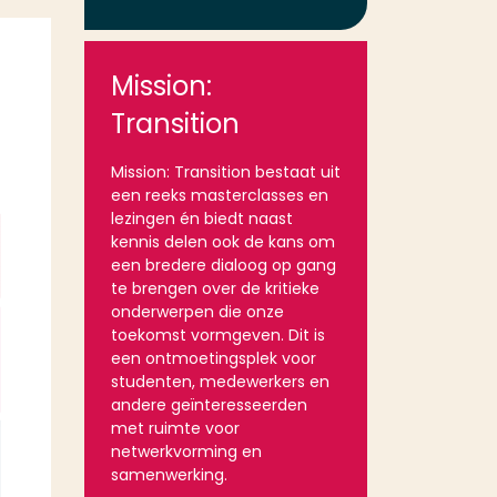
Mission:
Transition
Mission: Transition bestaat uit
een reeks masterclasses en
lezingen én biedt naast
kennis delen ook de kans om
een bredere dialoog op gang
te brengen over de kritieke
onderwerpen die onze
toekomst vormgeven. Dit is
een ontmoetingsplek voor
studenten, medewerkers en
andere geïnteresseerden
met ruimte voor
netwerkvorming en
samenwerking.