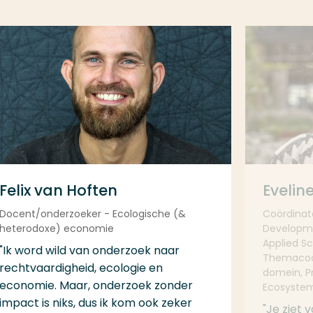
Felix van Hoften
Eveline
Docent/onderzoeker - Ecologische (&
Coördinat
heterodoxe) economie
Developmen
Applied S
"Ik word wild van onderzoek naar
Themacoör
rechtvaardigheid, ecologie en
domein, Pr
economie. Maar, onderzoek zonder
Ecosyste
impact is niks, dus ik kom ook zeker
"Je ziet 