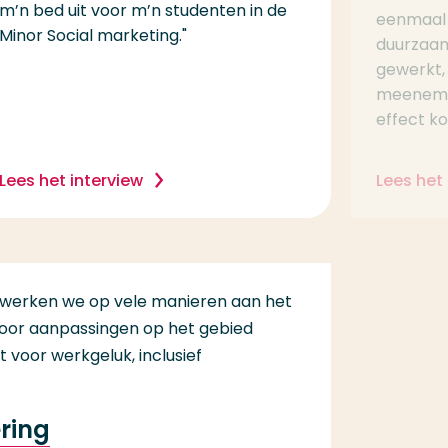
m’n bed uit voor m’n studenten in de
eenmaal
Minor Social marketing."
duurzaam
gewerkt,
meenemen
effect ko
Lees het interview
Lees het 
 werken we op vele manieren aan het
door aanpassingen op het gebied
voor werkgeluk, inclusief
ering