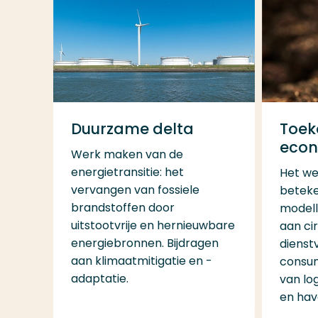
Duurzame delta
Toek
econ
Werk maken van de
energietransitie: het
Het we
vervangen van fossiele
beteke
brandstoffen door
modell
uitstootvrije en hernieuwbare
aan cir
energiebronnen. Bijdragen
dienst
aan klimaatmitigatie en -
consum
adaptatie.
van log
en hav