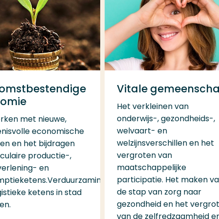
omstbestendige
Vitale gemeensch
omie
Het verkleinen van
onderwijs-, gezondheids-,
rken met nieuwe,
welvaart- en
nisvolle economische
welzijnsverschillen en het
en en het bijdragen
vergroten van
culaire productie-,
maatschappelijke
verlening- en
participatie. Het maken v
ptieketens.Verduurzaming
de stap van zorg naar
istieke ketens in stad
gezondheid en het vergro
en.
van de zelfredzaamheid e