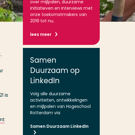
over mijlpalen, duurzame
initiatieven en interviews met
onze toekomstmakers van
2019 tot nu.
lees meer
.
Samen
Duurzaam op
ur
LinkedIn
Volg alle duurzame
1 is
activiteiten, ontwikkelingen
en mijlpalen van Hogeschool
Rotterdam via
nt
Samen Duurzaam LinkedIn