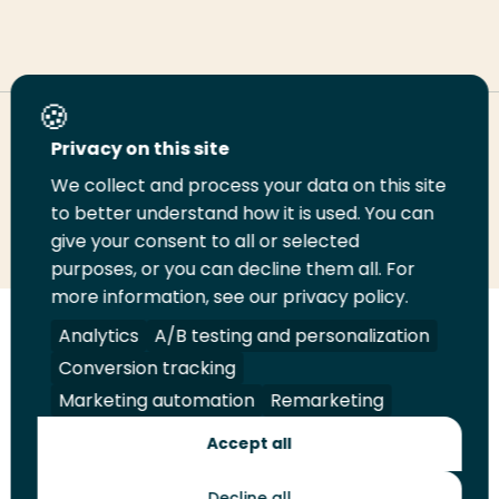
Deel deze pagina
Privacy on this site
We collect and process your data on this site
Deel
to better understand how it is used. You can
Deel
Deel
Email
Print
give your consent to all or selected
op
op
op
deze
deze
purposes, or you can decline them all. For
LinkedIn
Twitter
Facebook
pagina
pagina
more information, see our privacy policy.
Volg
Analytics
Volg
Volg
A/B testing and personalization
Volg
ons
ons
ons
ons
Conversion tracking
Juridisch
Security
A-Z Index
Contact
op
op
op
op
Marketing automation
Remarketing
LinkedIn
Facebook
YouTube
Instagram
Leveranciers
Accept all
Decline all