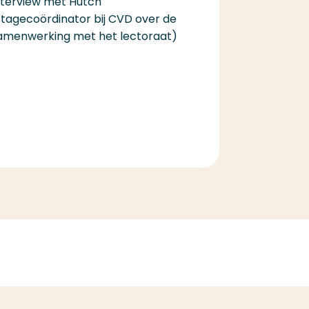
nterview met Hutch
stagecoördinator bij CVD over de
amenwerking met het lectoraat)