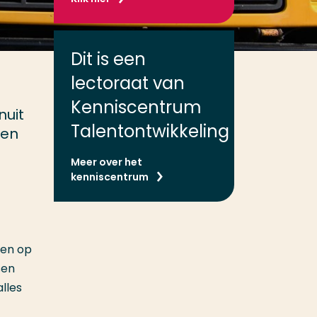
Dit is een
lectoraat van
Kenniscentrum
nuit
Talentontwikkeling
 en
Meer over het
kenniscentrum
ven op
sen
lles