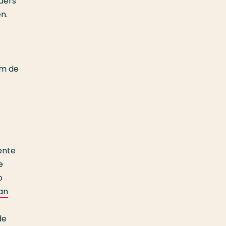
ders
n.
om de
ente
e
o
aan
de