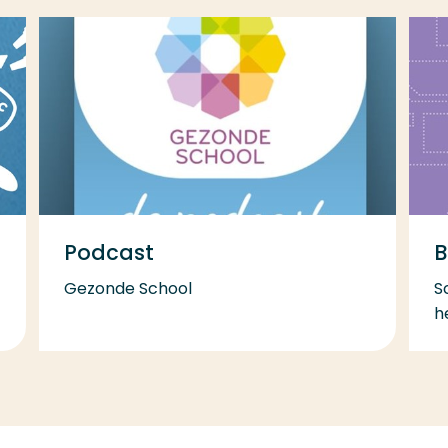
Podcast
B
Gezonde School
S
h