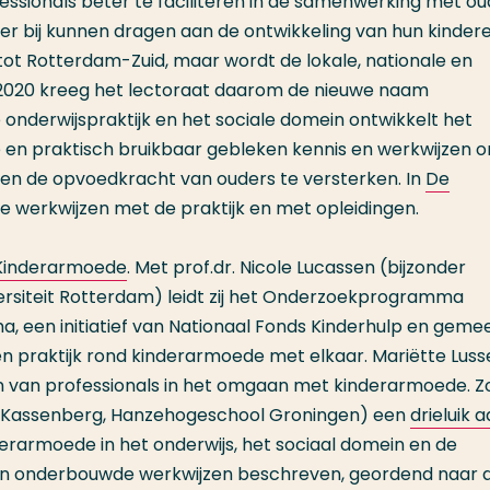
ssionals beter te faciliteren in de samenwerking met ou
ter bij kunnen dragen aan de ontwikkeling van hun kindere
tot Rotterdam-Zuid, maar wordt de lokale, nationale en
 2020 kreeg het lectoraat daarom de nieuwe naam
derwijspraktijk en het sociale domein ontwikkelt het
en praktisch bruikbaar gebleken kennis en werkwijzen 
n de opvoedkracht van ouders te versterken. In
De
e werkwijzen met de praktijk en met opleidingen.
Kinderarmoede
. Met prof.dr. Nicole Lucassen (bijzonder
rsiteit Rotterdam) leidt zij het Onderzoekprogramma
 een initiatief van Nationaal Fonds Kinderhulp en geme
n praktijk rond kinderarmoede met elkaar. Mariëtte Luss
ken van professionals in het omgaan met kinderarmoede. Z
es Kassenberg, Hanzehogeschool Groningen) een
drieluik 
erarmoede in het onderwijs, het sociaal domein en de
zijn onderbouwde werkwijzen beschreven, geordend naar 