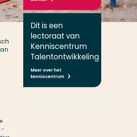
Dit is een
lectoraat van
sch
Kenniscentrum
van
Talentontwikkeling
Meer over het
kenniscentrum
te
 -