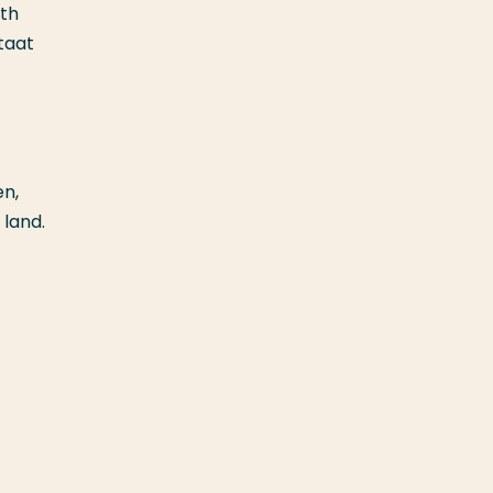
eth
taat
en,
 land.