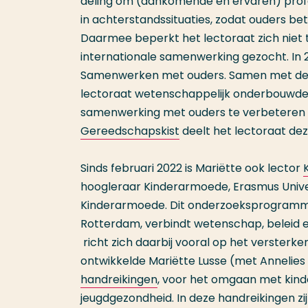
deling om (aankomende en ervaren) profe
in achterstandssituaties, zodat ouders be
Daarmee beperkt het lectoraat zich niet 
internationale samenwerking gezocht. In
Samenwerken met ouders. Samen met de on
lectoraat wetenschappelijk onderbouwde 
samenwerking met ouders te verbeteren e
Gereedschapskist
deelt het lectoraat dez
Sinds februari 2022 is Mariëtte ook lector
hoogleraar Kinderarmoede, Erasmus Unive
Kinderarmoede. Dit onderzoeksprogramma,
Rotterdam, verbindt wetenschap, beleid e
richt zich daarbij vooral op het verster
ontwikkelde Mariëtte Lusse (met Anneli
handreikingen
, voor het omgaan met kind
jeugdgezondheid. In deze handreikingen 