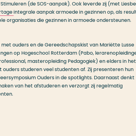
Stimuleren (de SOS-aanpak). Ook leverde zij (met Liesb
rtage
integrale aanpak armoede in gezinnen op, als resul
ele organisaties die gezinnen in armoede ondersteunen.
met ouders en de Gereedschapskist van Mariëtte Lusse
idingen op Hogeschool Rotterdam (Pabo, lerarenopleiding
ofessional, masteropleiding Pedagogiek) en elders in het
uders studeren veel studenten af. Zij presenteren hun
deersymposium Ouders in de spotlights. Daarnaast denkt
maken van het afstuderen en verzorgt zij regelmatig
enten.