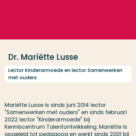
Ga direct naar de content
... > Dr. Mariëtte Lusse
Veel gezocht
Opleiding
Dr. Mariëtte Lusse
Contact
Lector Kinderarmoede en lector Samenwerken
met ouders
Mariëtte Lusse is sinds juni 2014 lector
"Samenwerken met ouders" en sinds februari
2022 lector "Kinderarmoede" bij
Kenniscentrum Talentontwikkeling. Mariëtte is
opgeleid tot pedagoog en werkt sinds 2001 bij