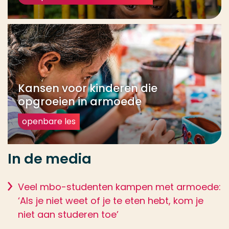
Kansen voor kinderen die
opgroeien in armoede
openbare les
In de media
Veel mbo-studenten kampen met armoede:
‘Als je niet weet of je te eten hebt, kom je
niet aan studeren toe’