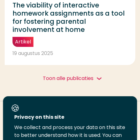
The viability of interactive
homework assignments as a tool
for fostering parental
involvement at home
Artikel
19 augustus 2025
Toon alle publicaties
Deel deze pagina
Privacy on this site
We collect and process your data on this site
to better understand how it is used. You can
Deel
Deel
Deel
Email
Print