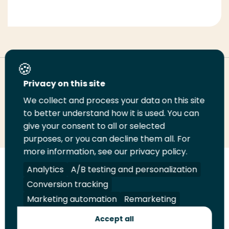
Deel deze pagina
Privacy on this site
We collect and process your data on this site
Deel
to better understand how it is used. You can
Deel
Deel
Email
Print
give your consent to all or selected
op
op
op
deze
deze
purposes, or you can decline them all. For
LinkedIn
Twitter
Facebook
pagina
pagina
more information, see our privacy policy.
Volg
Analytics
Volg
Volg
A/B testing and personalization
Volg
ons
ons
ons
ons
Conversion tracking
Juridisch
Security
A-Z Index
Contact
op
op
op
op
Marketing automation
Remarketing
LinkedIn
Facebook
YouTube
Instagram
Leveranciers
Accept all