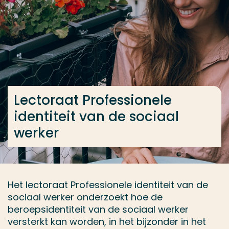
Ga direct naar de content
... > Lectoraat Professionele identiteit van de sociaa
Veel gezocht
Opleiding
Lectoraat Professionele
Contact
identiteit van de sociaal
werker
Het lectoraat Professionele identiteit van de
sociaal werker onderzoekt hoe de
beroepsidentiteit van de sociaal werker
versterkt kan worden, in het bijzonder in het