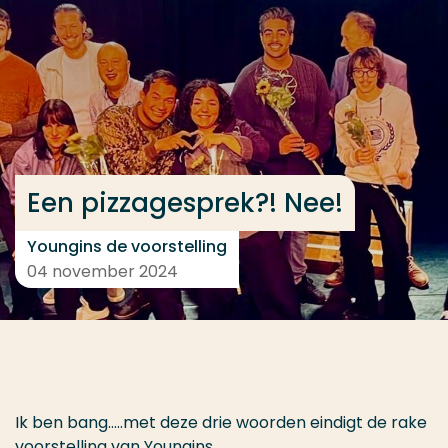
Ga direct naar de content
... > Een pizzagesprek?! Nee!
Veel gezocht
Opleiding
Een pizzagesprek?! Nee!
Contact
Youngins de voorstelling
04 november 2024
Ik ben bang…..met deze drie woorden eindigt de rake
voorstelling van Youngins.