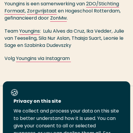
Youngins is een samenwerking van
2DO/Stichting
Formaat
,
Zorgvrijstaat
en Hogeschool Rotterdam,
gefinancieerd door
ZonMw
.
Team
Youngins
: Lulu Alves da Cruz, Ika Vedder, Julie
van Teeseling, Sila Nur Aslan, Thaisja Suart, Leonie le
Sage en Szabinka Dudevszky
Volg
Youngins via Instagram
Deel deze pagina
Privacy on this site
We collect and process your data on this site
Deel
Deel
Deel
Email
Print
to better understand how it is used. You can
give your consent to all or selected
op
op
op
deze
deze