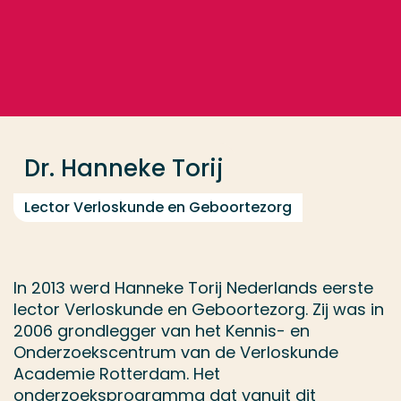
Ga direct naar de content
... > Dr. Hanneke Torij
Veel gezocht
Opleiding
Dr. Hanneke Torij
Contact
Lector Verloskunde en Geboortezorg
In 2013 werd Hanneke Torij Nederlands eerste
lector Verloskunde en Geboortezorg. Zij was in
2006 grondlegger van het Kennis- en
Onderzoekscentrum van de Verloskunde
Academie Rotterdam. Het
onderzoeksprogramma dat vanuit dit