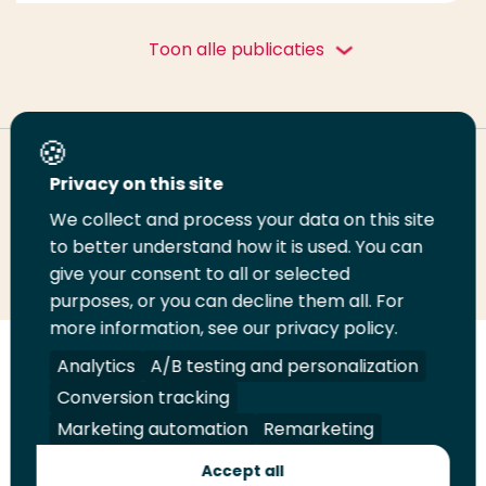
Toon alle publicaties
Deel deze pagina
Privacy on this site
We collect and process your data on this site
to better understand how it is used. You can
Deel
Deel
Deel
Email
Print
give your consent to all or selected
op
op
op
deze
deze
purposes, or you can decline them all. For
LinkedIn
Twitter
Facebook
pagina
pagina
more information, see our privacy policy.
Analytics
A/B testing and personalization
Volg
Volg
Volg
Volg
ons
ons
ons
ons
Conversion tracking
Juridisch
Security
A-Z Index
Contact
op
op
op
op
Marketing automation
Remarketing
LinkedIn
Facebook
YouTube
Instagram
Leveranciers
Accept all