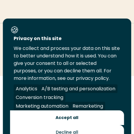
Deel deze pagina
Privacy on this site
We collect and process your data on this site
to better understand how it is used. You can
Deel
Deel
Deel
Email
Print
give your consent to all or selected
op
op
op
deze
deze
purposes, or you can decline them all. For
LinkedIn
Twitter
Facebook
pagina
pagina
more information, see our privacy policy.
Analytics
A/B testing and personalization
Volg
Volg
Volg
Volg
ons
ons
ons
ons
Conversion tracking
Juridisch
Security
A-Z Index
Contact
op
op
op
op
Marketing automation
Remarketing
LinkedIn
Facebook
YouTube
Instagram
Leveranciers
Accept all
Decline all