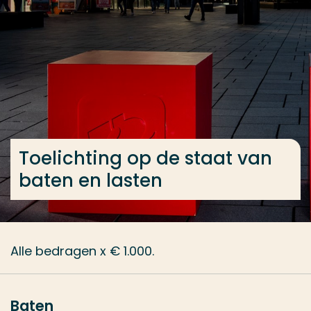
Ga direct naar de content
... > Toelichting op de staat van baten en lasten
Veel gezocht
Opleiding
Contact
Toelichting op de staat van
baten en lasten
Alle bedragen x € 1.000.
Baten