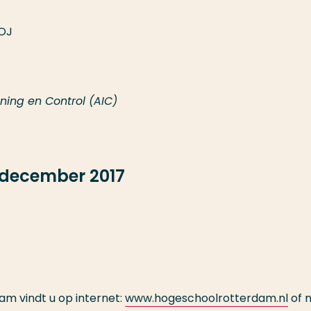
2OJ
ening en Control (AIC)
1 december 2017
m vindt u op internet:
www.hogeschoolrotterdam.nl
of 