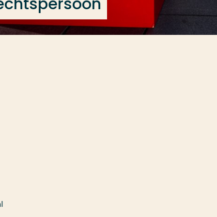
echtspersoon
l