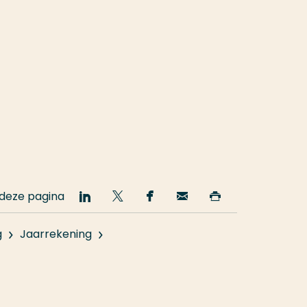
 deze pagina
Deel
Deel
Deel
Email
Print
op
op
op
deze
deze
LinkedIn
Twitter
Facebook
pagina
pagina
g
Jaarrekening