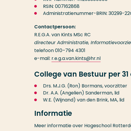
RSIN: 007162868
Administratienummer-BRIN: 30299-2
Contactpersoon:
R.E.G.A. van Kints MSc RC
directeur Administratie, Informatievoorzi
telefoon 010–794 4301
e-mail:
r.e.g.a.van.kints@hr.nl
College van Bestuur per 3
Drs. M.J.G. (Ron) Bormans, voorzitter
Dr. A.A. (Angelien) Sanderman, lid
W.E. (Wijnand) van den Brink, MA, lid
Informatie
Meer informatie over Hogeschool Rotterda