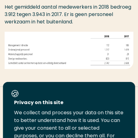
Het gemiddeld aantal medewerkers in 2018 bedroeg
3.912 tegen 3.943 in 2017. Er is geen personeel
werkzaam in het buitenland.
Deel deze pagina
Privacy on this site
We collect and process your data on this site
to better understand how it is used. You can
Deel
Deel
Deel
Email
Print
give your consent to all or selected
op
op
op
deze
deze
purposes, or you can decline them all. For