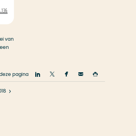
ei van
 een
 deze pagina
Deel
Deel
Deel
Email
Print
op
op
op
deze
deze
LinkedIn
Twitter
Facebook
pagina
pagina
018