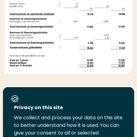
Deel deze pagina
Privacy on this site
We collect and process your data on this site
Deel
Deel
Deel
Email
Print
to better understand how it is used. You can
give your consent to all or selected
op
op
op
deze
deze