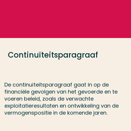
Ga direct naar de content
... > B1 Intern risicobeheersings- en controlesysteem
Veel gezocht
Opleiding
Continuïteitsparagraaf
Contact
De continuïteitsparagraaf gaat in op de
financiële gevolgen van het gevoerde en te
voeren beleid, zoals de verwachte
exploitatieresultaten en ontwikkeling van de
vermogenspositie in de komende jaren.