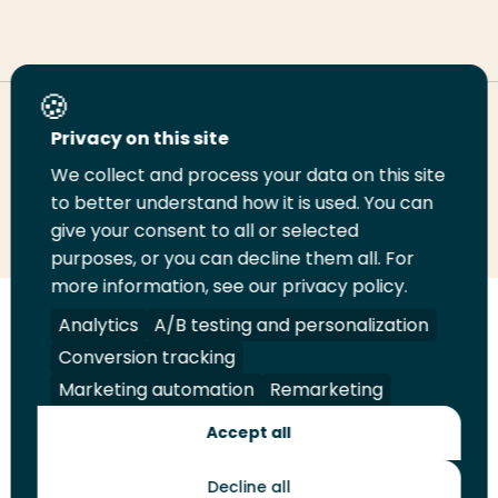
Deel deze pagina
Privacy on this site
We collect and process your data on this site
Deel
to better understand how it is used. You can
Deel
Deel
Email
Print
give your consent to all or selected
op
op
op
deze
deze
purposes, or you can decline them all. For
LinkedIn
Twitter
Facebook
pagina
pagina
more information, see our privacy policy.
Volg
Analytics
Volg
Volg
A/B testing and personalization
Volg
ons
ons
ons
ons
Conversion tracking
Juridisch
Security
A-Z Index
Contact
op
op
op
op
Marketing automation
Remarketing
LinkedIn
Facebook
YouTube
Instagram
Leveranciers
Accept all
Decline all