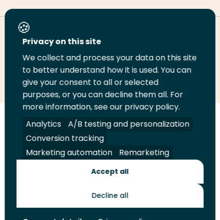
Deel deze pagina
Privacy on this site
We collect and process your data on this site
Deel
to better understand how it is used. You can
Deel
Deel
Email
Print
give your consent to all or selected
op
op
op
deze
deze
purposes, or you can decline them all. For
LinkedIn
Twitter
Facebook
pagina
pagina
more information, see our privacy policy.
Volg
Analytics
Volg
Volg
A/B testing and personalization
Volg
ons
ons
ons
ons
Conversion tracking
Juridisch
Security
A-Z Index
Contact
op
op
op
op
Marketing automation
Remarketing
LinkedIn
Facebook
YouTube
Instagram
Leveranciers
Accept all
Decline all
Toekomstmakers