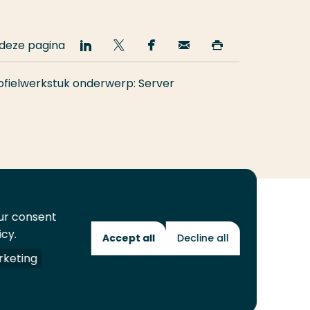
 deze pagina
Deel
Deel
Deel
Email
Print
op
op
op
deze
deze
LinkedIn
Twitter
Facebook
pagina
pagina
ofielwerkstuk onderwerp: Server
our consent
icy.
Accept all
Decline all
Toekomstmakers
keting