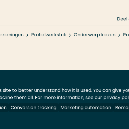
Deel
rzieningen
Profielwerkstuk
Onderwerp kiezen
Pr
 site to better understand how it is used. You can give y
ecline them all. For more information, see our privacy pol
ontact
Leveranciers
ion
Conversion tracking
Marketing automation
Remar
oorbehouden.