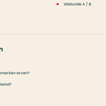
Wiskunde A / B
n
kenmerken ervan?
ekend?