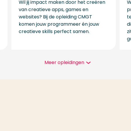
Wil jij impact maken door het creëren
Wi
van creatieve apps, games en
p
websites? Bij de opleiding CMGT
t
komen jouw programmeer én jouw
d
creatieve skills perfect samen.
z
g
Meer opleidingen