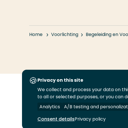
Home
Voorlichting
Begeleiding en Voo
Privacy on this site
We collect and process your data on this
Volg
Volg
Volg
Volg
to all or selected purposes, or you can d
ons
ons
ons
ons
Juridisch
Security
A-Z Index
C
op
op
op
op
Analytics
A/B testing and personalizat
LinkedIn
Facebook
YouTube
Instagram
Consent details
Privacy policy
© 2026 Hogeschool Rotterdam. Alle rechten v