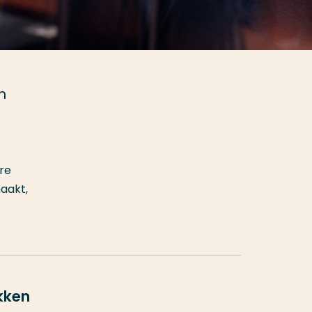
n
re
aakt,
kken