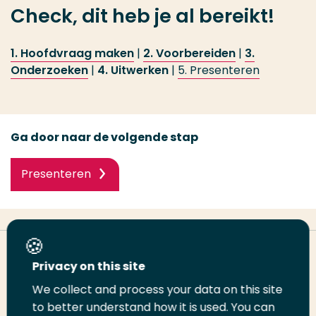
Check, dit heb je al bereikt!
1. Hoofdvraag maken
|
2. Voorbereiden
|
3.
Onderzoeken
|
4. Uitwerken
|
5. Presenteren
Ga door naar de volgende stap
Presenteren
Deel deze pagina
Privacy on this site
We collect and process your data on this site
to better understand how it is used. You can
Deel
Deel
Deel
Email
Print