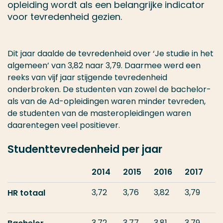
opleiding wordt als een belangrijke indicator
voor tevredenheid gezien.
Dit jaar daalde de tevredenheid over ‘Je studie in het
algemeen’ van 3,82 naar 3,79. Daarmee werd een
reeks van vijf jaar stijgende tevredenheid
onderbroken. De studenten van zowel de bachelor-
als van de Ad-opleidingen waren minder tevreden,
de studenten van de masteropleidingen waren
daarentegen veel positiever.
Studenttevredenheid per jaar
2014
2015
2016
2017
3,72
3,76
3,82
3,79
HR totaal
3,72
3,77
3,81
3,79