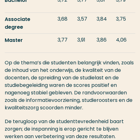
Bachelor
3,68
3,57
3,84
3,75
Associate
degree
3,77
3,91
3,86
4,06
Master
Op de thema’s die studenten belangrijk vinden, zoals
de inhoud van het onderwijs, de kwaliteit van de
docenten, de spreiding van de studielast en de
studiebegeleiding waren de scores positief en
nagenoeg stabiel gebleven. De randvoorwaarden
zoals de informatievoorziening, studieroosters en de
kwaliteitszorg scoorden minder.
De terugloop van de studenttevredenheid baart
zorgen; de inspanning is erop gericht te blijven
werken aan verbetering van deze resultaten.