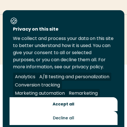
Deel deze pagina
Privacy on this site
We collect and process your data on this site
Deel
to better understand how it is used. You can
Deel
Deel
Email
Print
give your consent to all or selected
op
op
op
deze
deze
purposes, or you can decline them all. For
LinkedIn
Twitter
Facebook
pagina
pagina
more information, see our privacy policy.
Volg
Analytics
Volg
Volg
A/B testing and personalization
Volg
ons
ons
ons
ons
Conversion tracking
Juridisch
Security
A-Z Index
Contact
op
op
op
op
Marketing automation
Remarketing
LinkedIn
Facebook
YouTube
Instagram
Leveranciers
Accept all
Decline all
Toekomstmakers