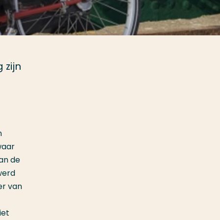
 zijn
n
waar
an de
werd
er van
iet