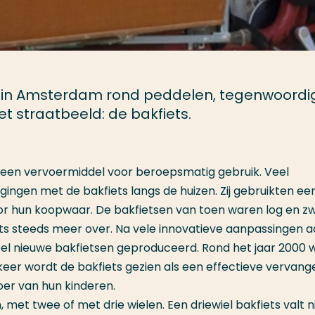
og in Amsterdam rond peddelen, tegenwoordig
et straatbeeld: de bakfiets.
l een vervoermiddel voor beroepsmatig gebruik. Veel
 gingen met de bakfiets langs de huizen. Zij gebruikten ee
or hun koopwaar. De bakfietsen van toen waren log en z
ts steeds meer over. Na vele innovatieve aanpassingen a
eel nieuwe bakfietsen geproduceerd. Rond het jaar 2000 
rkeer wordt de bakfiets gezien als een effectieve vervang
oer van hun kinderen.
, met twee of met drie wielen. Een driewiel bakfiets valt n