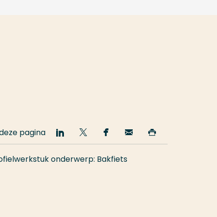
 deze pagina
Deel
Deel
Deel
Email
Print
op
op
op
deze
deze
LinkedIn
Twitter
Facebook
pagina
pagina
ofielwerkstuk onderwerp: Bakfiets