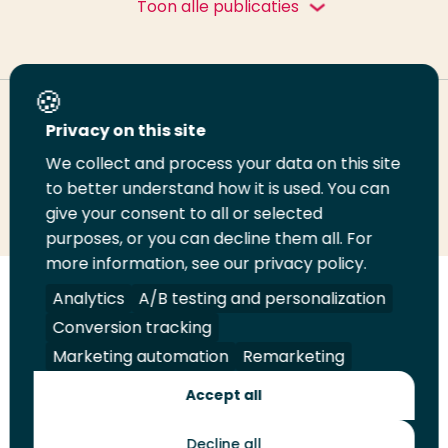
Toon alle publicaties
Deel deze pagina
Privacy on this site
We collect and process your data on this site
to better understand how it is used. You can
Deel
Deel
Deel
Email
Print
give your consent to all or selected
op
op
op
deze
deze
purposes, or you can decline them all. For
LinkedIn
Twitter
Facebook
pagina
pagina
more information, see our privacy policy.
Analytics
A/B testing and personalization
Volg
Volg
Volg
Volg
ons
ons
ons
ons
Conversion tracking
Juridisch
Security
A-Z Index
Contact
op
op
op
op
Marketing automation
Remarketing
LinkedIn
Facebook
YouTube
Instagram
Leveranciers
Accept all
Decline all