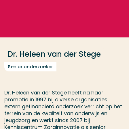
Ga direct naar de content
... > Dr. Heleen van der Stege
Veel gezocht
Opleiding
Dr. Heleen van der Stege
Contact
Senior onderzoeker
Dr. Heleen van der Stege heeft na haar
promotie in 1997 bij diverse organisaties
extern gefinancierd onderzoek verricht op het
terrein van de kwaliteit van onderwijs en
jeugdzorg en werkt sinds 2007 bij
Kenniscentrum Zorginnovatie als senior