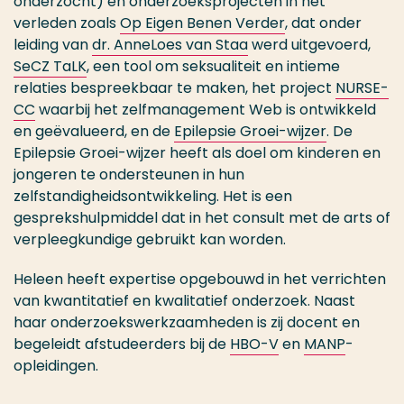
onderzocht) en onderzoeksprojecten in het
verleden zoals
Op Eigen Benen Verder
, dat onder
leiding van
dr. AnneLoes van Staa
werd uitgevoerd,
SeCZ TaLK
, een tool om seksualiteit en intieme
relaties bespreekbaar te maken, het project
NURSE-
CC
waarbij het zelfmanagement Web is ontwikkeld
en geëvalueerd, en de
Epilepsie Groei-wijzer
. De
Epilepsie Groei-wijzer heeft als doel om kinderen en
jongeren te ondersteunen in hun
zelfstandigheidsontwikkeling. Het is een
gesprekshulpmiddel dat in het consult met de arts of
verpleegkundige gebruikt kan worden.
Heleen heeft expertise opgebouwd in het verrichten
van kwantitatief en kwalitatief onderzoek. Naast
haar onderzoekswerkzaamheden is zij docent en
begeleidt afstudeerders bij de
HBO-V
en
MANP
-
opleidingen.