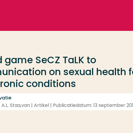
d game SeCZ TaLK to
nication on sexual health f
ronic conditions
vatie
nk, A.L. Staa,van | Artikel | Publicatiedatum: 13 september 20