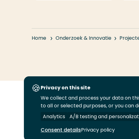
Home
Onderzoek & Innovatie
Project
Privacy on this site
We collect and process your data on this
Volg
Volg
Volg
Volg
to all or selected purposes, or you can d
ons
ons
ons
ons
Juridisch
Security
A-Z Index
C
op
op
op
op
Analytics
A/B testing and personalizat
LinkedIn
Facebook
YouTube
Instagram
Consent details
Privacy policy
© 2026 Hogeschool Rotterdam. Alle rechten v