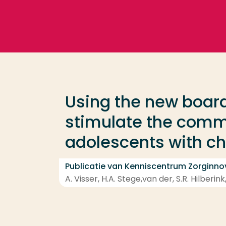
Ga direct naar de content
Veel gezocht
Opleiding
Using the new boar
Contact
stimulate the commu
adolescents with ch
Publicatie van Kenniscentrum Zorginno
A. Visser, H.A. Stege,van der, S.R. Hilberi