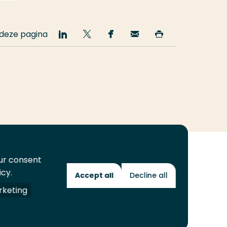
 deze pagina
Deel
Deel
Deel
Email
Print
op
op
op
deze
deze
LinkedIn
Twitter
Facebook
pagina
pagina
our consent
icy.
Accept all
Decline all
Toekomstmakers
keting