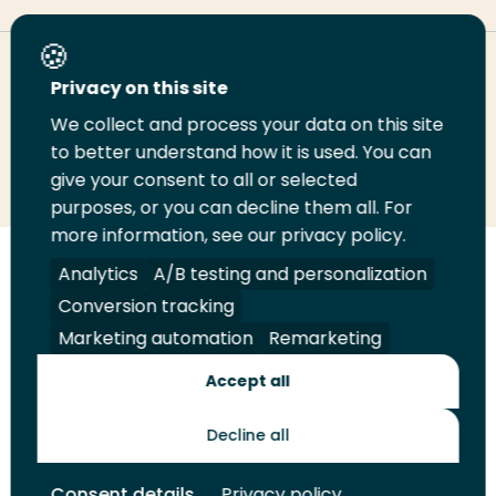
Deel deze pagina
Privacy on this site
We collect and process your data on this site
to better understand how it is used. You can
Deel
Deel
Deel
Email
Print
give your consent to all or selected
op
op
op
deze
deze
purposes, or you can decline them all. For
LinkedIn
Twitter
Facebook
pagina
pagina
more information, see our privacy policy.
Analytics
A/B testing and personalization
Volg
Volg
Volg
Volg
ons
ons
ons
ons
Conversion tracking
Juridisch
Security
A-Z Index
Contact
op
op
op
op
Marketing automation
Remarketing
LinkedIn
Facebook
YouTube
Instagram
Leveranciers
Accept all
Decline all
Toekomstmakers
Consent details
Privacy policy