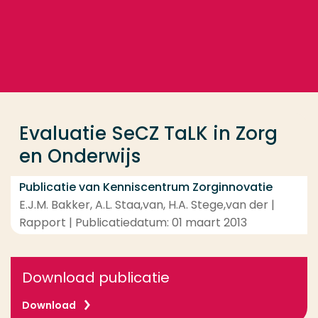
Ga direct naar de content
... > Evaluatie SeCZ TaLK in Zorg en Onderwijs
Veel gezocht
Opleiding
Evaluatie SeCZ TaLK in Zorg
Contact
en Onderwijs
Publicatie van Kenniscentrum Zorginnovatie
E.J.M. Bakker, A.L. Staa,van, H.A. Stege,van der |
Rapport | Publicatiedatum: 01 maart 2013
Download publicatie
Download