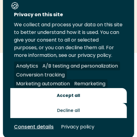
Deel deze pagina
Privacy on this site
We collect and process your data on this site
Deel
to better understand how it is used. You can
Deel
Deel
Email
Print
give your consent to all or selected
op
op
op
deze
deze
purposes, or you can decline them all. For
LinkedIn
Twitter
Facebook
pagina
pagina
more information, see our privacy policy.
Volg
Analytics
Volg
Volg
A/B testing and personalization
Volg
ons
ons
ons
ons
Conversion tracking
Juridisch
Security
A-Z Index
Contact
op
op
op
op
Marketing automation
Remarketing
LinkedIn
Facebook
YouTube
Instagram
Leveranciers
Accept all
Decline all
Toekomstmakers
Consent details
Privacy policy
© 2026 Hogeschool Rotterdam. Alle rechten voorbehouden.