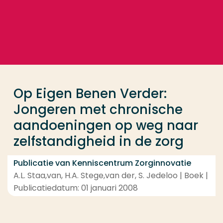
Ga direct naar de content
... > Op Eigen Benen Verder: Jongeren met chronisc
Veel gezocht
Opleiding
Op Eigen Benen Verder:
Contact
Jongeren met chronische
aandoeningen op weg naar
zelfstandigheid in de zorg
Publicatie van Kenniscentrum Zorginnovatie
A.L. Staa,van, H.A. Stege,van der, S. Jedeloo | Boek |
Publicatiedatum: 01 januari 2008