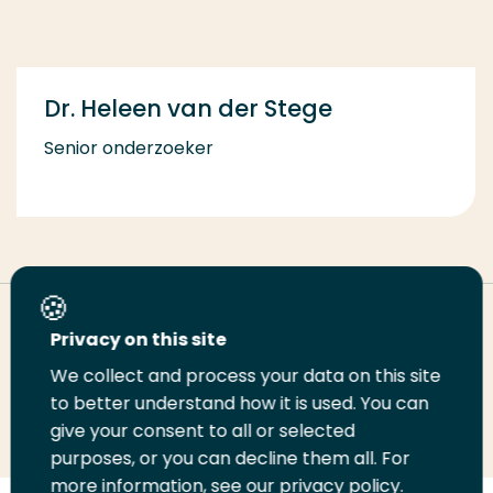
Dr. Heleen van der Stege
Senior onderzoeker
Deel deze pagina
Privacy on this site
We collect and process your data on this site
Deel
to better understand how it is used. You can
Deel
Deel
Email
Print
give your consent to all or selected
op
op
op
deze
deze
purposes, or you can decline them all. For
LinkedIn
Twitter
Facebook
pagina
pagina
more information, see our privacy policy.