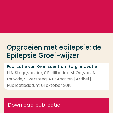
Ga direct naar de content
... > Opgroeien met epilepsie: de Epilepsie Groei-wijz
Veel gezocht
Opleiding
Opgroeien met epilepsie: de
Contact
Epilepsie Groei-wijzer
Publicatie van Kenniscentrum Zorginnovatie
H.A. Stege,van der, S.R. Hilberink, M. Ool,van, A.
Louw,de, S. Versteeg, A.L. Staa,van | Artikel |
Publicatiedatum: 01 oktober 2015
Download publicatie