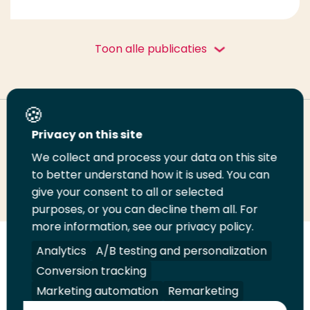
Toon alle publicaties
Deel deze pagina
Privacy on this site
We collect and process your data on this site
to better understand how it is used. You can
Deel
Deel
Deel
Email
Print
give your consent to all or selected
op
op
op
deze
deze
purposes, or you can decline them all. For
LinkedIn
Twitter
Facebook
pagina
pagina
more information, see our privacy policy.
Analytics
A/B testing and personalization
Volg
Volg
Volg
Volg
ons
ons
ons
ons
Conversion tracking
Juridisch
Security
A-Z Index
Contact
op
op
op
op
Marketing automation
Remarketing
LinkedIn
Facebook
YouTube
Instagram
Leveranciers