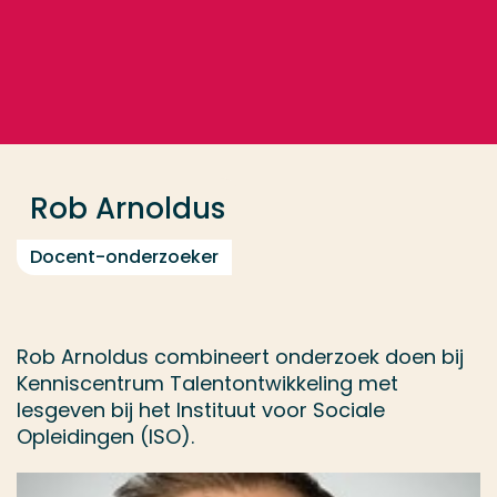
Ga direct naar de content
... > Rob Arnoldus
Veel gezocht
Opleiding
Rob Arnoldus
Contact
Docent-onderzoeker
Rob Arnoldus combineert onderzoek doen bij
Kenniscentrum Talentontwikkeling met
lesgeven bij het Instituut voor Sociale
Opleidingen (ISO).