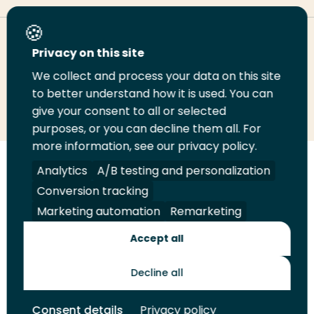
Deel deze pagina
Privacy on this site
We collect and process your data on this site
Deel
to better understand how it is used. You can
Deel
Deel
Email
Print
give your consent to all or selected
op
op
op
deze
deze
purposes, or you can decline them all. For
LinkedIn
Twitter
Facebook
pagina
pagina
more information, see our privacy policy.
Volg
Analytics
Volg
Volg
A/B testing and personalization
Volg
ons
ons
ons
ons
Conversion tracking
Juridisch
Security
A-Z Index
Contact
op
op
op
op
Marketing automation
Remarketing
LinkedIn
Facebook
YouTube
Instagram
Leveranciers
Accept all
Decline all
Toekomstmakers
Consent details
Privacy policy