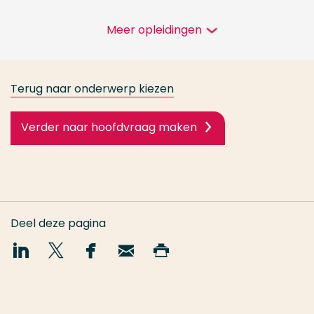
Meer opleidingen
Terug naar onderwerp kiezen
Verder naar hoofdvraag maken
Deel deze pagina
Deel
Deel
Deel
Email
Print
op
op
op
deze
deze