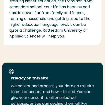
starting higher education, the transition from
secondary school. Your life has been turned
upside down! Far from family and friends,
running a household and getting used to the
higher education language level: it can be
quite a challenge. Rotterdam University of
Applied Sciences will help you.
Deel deze pagina
Privacy on this site
We collect and process your data on this site
Deel
to better understand how it is used. You can
Deel
Deel
Email
Print
give your consent to all or selected
op
op
op
deze
deze
purposes, or you can decline them all. For