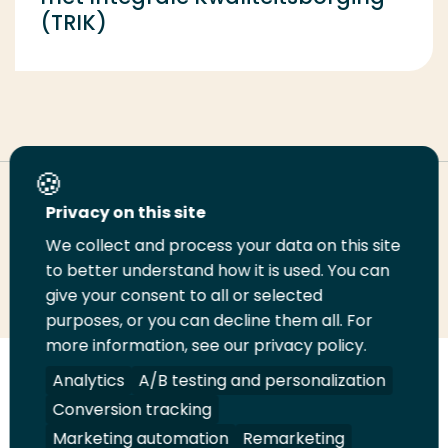
(TRIK)
Deel deze pagina
Privacy on this site
We collect and process your data on this site
Deel
to better understand how it is used. You can
Deel
Deel
Email
Print
give your consent to all or selected
op
op
op
deze
deze
purposes, or you can decline them all. For
LinkedIn
Twitter
Facebook
pagina
pagina
more information, see our privacy policy.
Volg
Analytics
Volg
Volg
A/B testing and personalization
Volg
ons
ons
ons
ons
Conversion tracking
Juridisch
Security
A-Z Index
Contact
op
op
op
op
Marketing automation
Remarketing