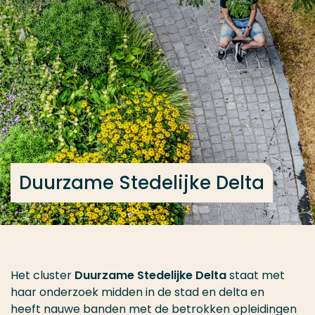
Ga direct naar de content
... > Duurzame Stedelijke Delta
Veel gezocht
Opleiding
Contact
Duurzame Stedelijke Delta
Het cluster
Duurzame Stedelijke Delta
staat met
haar onderzoek midden in de stad en delta en
heeft nauwe banden met de betrokken opleidingen