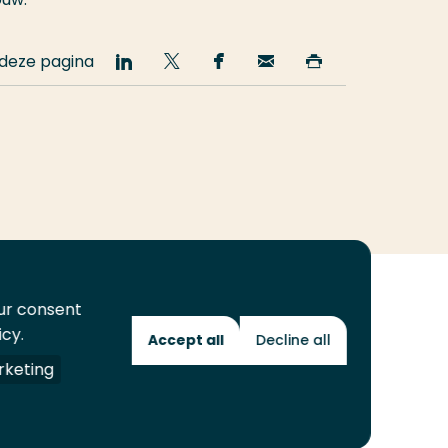
 deze pagina
Deel
Deel
Deel
Email
Print
op
op
op
deze
deze
LinkedIn
Twitter
Facebook
pagina
pagina
our consent
icy.
Accept all
Decline all
Toekomstmakers
keting