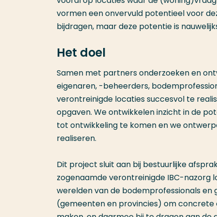
vooral op locaties waar de (woning)vraag h
vormen een onvervuld potentieel voor dez
bijdragen, maar deze potentie is nauwelijks
Het doel
Samen met partners onderzoeken en ontwi
eigenaren, -beheerders, bodemprofession
verontreinigde locaties succesvol te real
opgaven. We ontwikkelen inzicht in de p
tot ontwikkeling te komen en we ontwerp
realiseren.
Dit project sluit aan bij bestuurlijke afs
zogenaamde verontreinigde IBC-nazorg loc
werelden van de bodemprofessionals en g
(gemeenten en provincies) om concrete on
maken, en daarmee bij te dragen aan de 