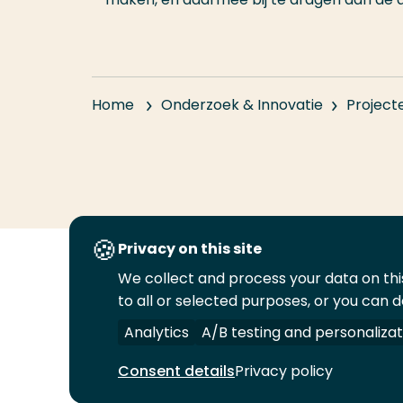
Home
Onderzoek & Innovatie
Project
Privacy on this site
We collect and process your data on this
Volg
Volg
Volg
Volg
to all or selected purposes, or you can d
ons
ons
ons
ons
Juridisch
Security
A-Z Index
C
op
op
op
op
Analytics
A/B testing and personalizat
LinkedIn
Facebook
YouTube
Instagram
Consent details
Privacy policy
© 2026 Hogeschool Rotterdam. Alle rechten v