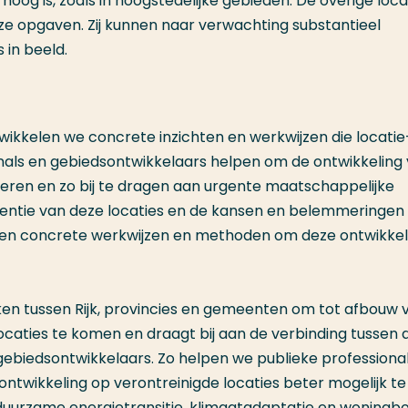
oog is, zoals in hoogstedelijke gebieden. De overige loca
e opgaven. Zij kunnen naar verwachting substantieel
 in beeld.
kkelen we concrete inzichten en werkwijzen die locatie
als en gebiedsontwikkelaars helpen om de ontwikkeling
iseren en zo bij te dragen aan urgente maatschappelijke
otentie van deze locaties en de kansen en belemmeringe
en concrete werkwijzen en methoden om deze ontwikkel
praken tussen Rijk, provincies en gemeenten om tot afbouw 
aties te komen en draagt bij aan de verbinding tussen 
ebiedsontwikkelaars. Zo helpen we publieke professiona
twikkeling op verontreinigde locaties beter mogelijk te
duurzame energietransitie, klimaatadaptatie en woningb