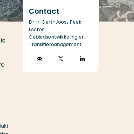
Contact
Dr. ir. Gert-Joost Peek
Lector
Gebiedsontwikkeling en
is
Transitiemanagement
Stuur een email
Volg op X
Volg op
re
LinkedIn
lukt