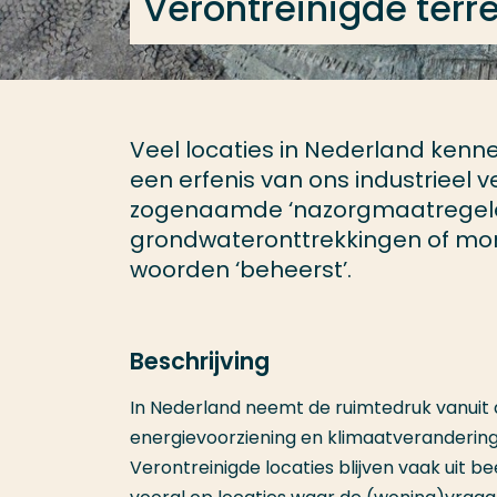
Verontreinigde terr
Veel locaties in Nederland kenn
een erfenis van ons industrieel 
zogenaamde ‘nazorgmaatregele
grondwateronttrekkingen of moni
woorden ‘beheerst’.
Beschrijving
In Nederland neemt de ruimtedruk vanuit
energievoorziening en klimaatverandering 
Verontreinigde locaties blijven vaak uit b