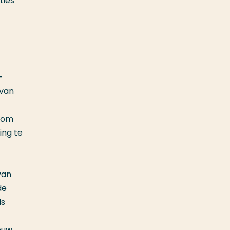
ties
-
 van
n om
ing te
van
de
ls
ouw.