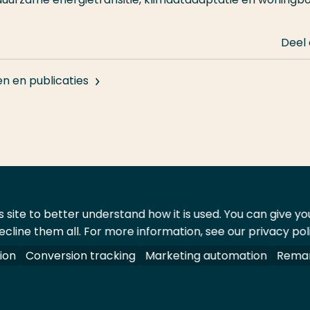
Deel
en en publicaties
 site to better understand how it is used. You can give y
ecline them all. For more information, see our privacy pol
ontact
Leveranciers
ion
Conversion tracking
Marketing automation
Remar
oorbehouden.