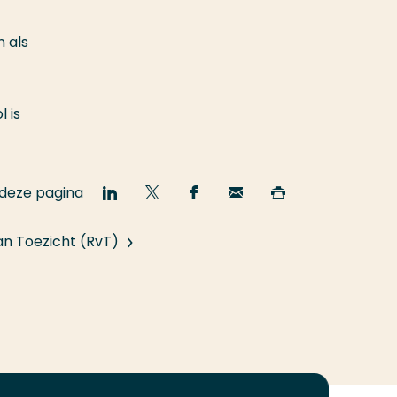
 als
 is
 deze pagina
Deel
Deel
Deel
Email
Print
op
op
op
deze
deze
LinkedIn
Twitter
Facebook
pagina
pagina
an Toezicht (RvT)