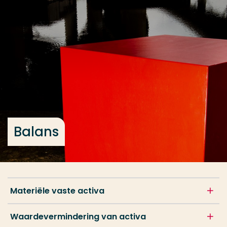
Ga direct naar de content
... > Balans
Veel gezocht
Opleiding
Contact
Balans
Materiële vaste activa
Waardevermindering van activa