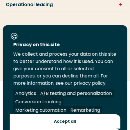
Operational leasing
Deel deze pagina
Privacy on this site
We collect and process your data on this site
Deel
to better understand how it is used. You can
Deel
Deel
Email
Print
give your consent to all or selected
op
op
op
deze
deze
purposes, or you can decline them all. For
LinkedIn
Twitter
Facebook
pagina
pagina
more information, see our privacy policy.
Volg
Analytics
Volg
Volg
A/B testing and personalization
Volg
ons
ons
ons
ons
Conversion tracking
Juridisch
Security
A-Z Index
Contact
op
op
op
op
Marketing automation
Remarketing
LinkedIn
Facebook
YouTube
Instagram
Leveranciers
Accept all