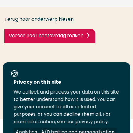
Terug naar onderwerp kiezen
Verder naar hoofdvraag maken
Deel deze pagina
Privacy on this site
We collect and process your data on this site
Deel
to better understand how it is used. You can
Deel
Deel
Email
Print
give your consent to all or selected
op
op
op
deze
deze
purposes, or you can decline them all. For
LinkedIn
Twitter
Facebook
pagina
pagina
more information, see our privacy policy.
Volg
Analytics
Volg
Volg
A/B testing and personalization
Volg