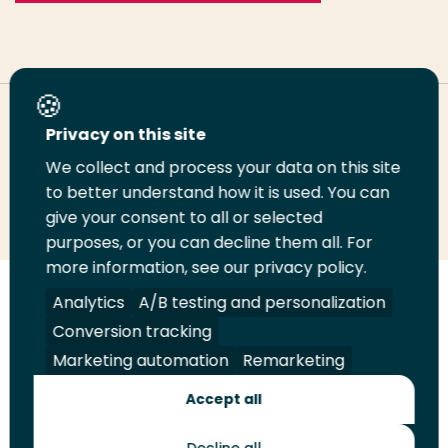
Deel deze pagina
Privacy on this site
We collect and process your data on this site
Deel
to better understand how it is used. You can
Deel
Deel
Email
Print
give your consent to all or selected
op
op
op
deze
deze
purposes, or you can decline them all. For
LinkedIn
Twitter
Facebook
pagina
pagina
more information, see our privacy policy.
Volg
Analytics
Volg
Volg
A/B testing and personalization
Volg
ons
ons
ons
ons
Conversion tracking
Juridisch
Security
A-Z Index
Contact
op
op
op
op
Marketing automation
Remarketing
LinkedIn
Facebook
YouTube
Instagram
Leveranciers
Accept all