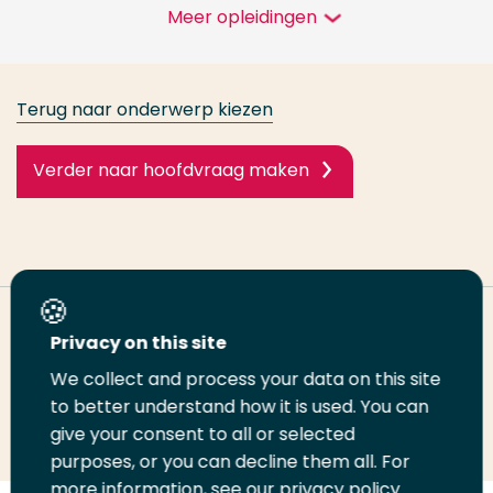
Meer opleidingen
Terug naar onderwerp kiezen
Verder naar hoofdvraag maken
Deel deze pagina
Privacy on this site
We collect and process your data on this site
Deel
to better understand how it is used. You can
Deel
Deel
Email
Print
give your consent to all or selected
op
op
op
deze
deze
purposes, or you can decline them all. For
LinkedIn
Twitter
Facebook
pagina
pagina
more information, see our privacy policy.