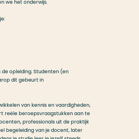
n we het onderwijs.
e:
de opleiding. Studenten (en
op dit gebeurt in
ntwikkelen van kennis en vaardigheden,
ert reële beroepsvraagstukken aan te
nten, professionals uit de praktijk
eel begeleiding van je docent, later
ens je studie leer je jezelf steeds