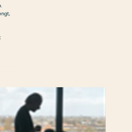
.
engt,
k