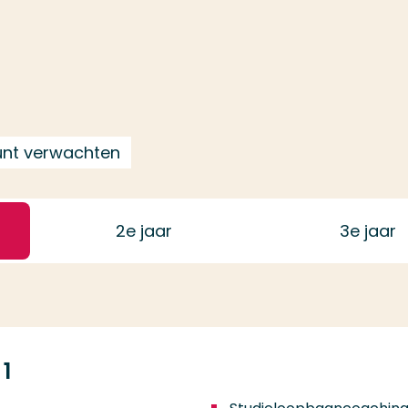
kunt verwachten
2
e jaar
3
e jaar
1