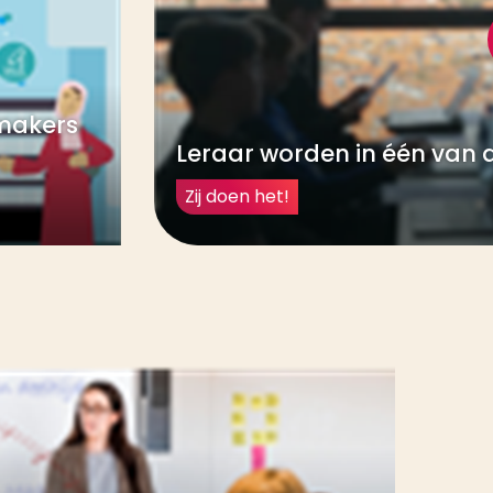
makers
Leraar worden in één van 
Zij doen het!