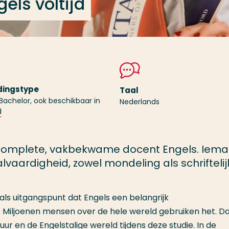
els voltijd
dingstype
Taal
 Bachelor, ook beschikbaar in
Nederlands
d
 complete, vakbekwame docent Engels. Iem
vaardigheid, zowel mondeling als schriftelij
ls uitgangspunt dat Engels een belangrijk
. Miljoenen mensen over de hele wereld gebruiken het. 
r en de Engelstalige wereld tijdens deze studie. In de