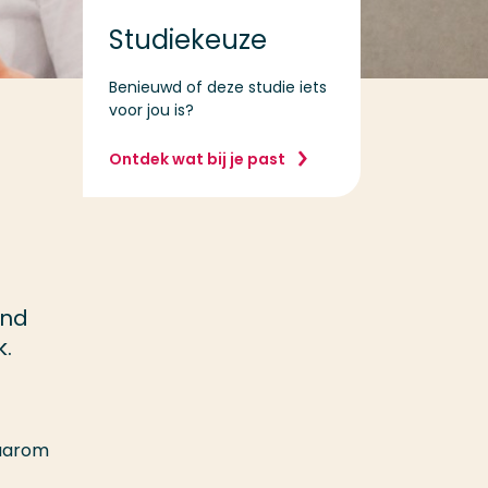
Studiekeuze
Benieuwd of deze studie iets
voor jou is?
Ontdek wat bij je past
and
k.
Daarom