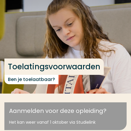
Ga direct naar de content
... > Toelatingsvoorwaarden
Veel gezocht
Opleiding
Contact
Toelatingsvoorwaarden
Ben je toelaatbaar?
Aanmelden voor deze opleiding?
Het kan weer vanaf 1 oktober via Studielink