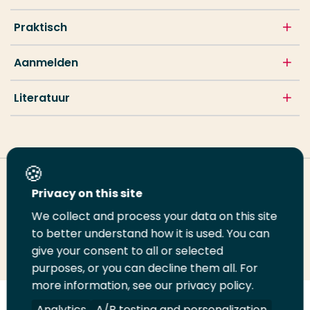
Praktisch
Aanmelden
Literatuur
Deel deze pagina
Privacy on this site
We collect and process your data on this site
Deel
to better understand how it is used. You can
Deel
Deel
Email
Print
give your consent to all or selected
op
op
op
deze
deze
purposes, or you can decline them all. For
LinkedIn
Twitter
Facebook
pagina
pagina
more information, see our privacy policy.
Volg
Analytics
Volg
Volg
A/B testing and personalization
Volg