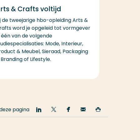
rts & Crafts voltijd
ij de tweejarige hbo-opleiding Arts &
rafts word je opgeleid tot vormgever
n één van de volgende
tudiespecialisaties: Mode, Interieur,
roduct & Meubel, Sieraad, Packaging
 Branding of Lifestyle.
 deze pagina
Deel
Deel
Deel
Email
Print
op
op
op
deze
deze
LinkedIn
Twitter
Facebook
pagina
pagina