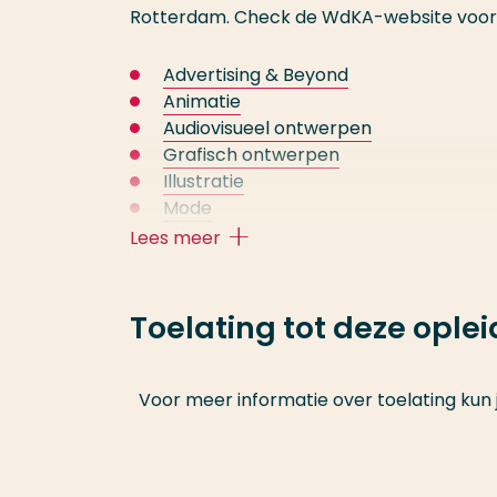
Rotterdam. Check de WdKA-website voor al
Advertising & Beyond
Animatie
Audiovisueel ontwerpen
Grafisch ontwerpen
Illustratie
Mode
Product Design
Lees meer
Ruimtelijk ontwerpen
Dual Degree RASL
(Rotterdam Arts & 
Toelating tot deze ople
*Erasmus Universiteit Rotterdam en 
theorie en praktijk te combineren en b
Voor meer informatie over toelating kun 