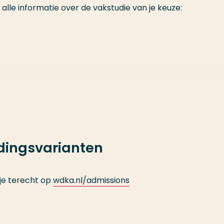
le informatie over de vakstudie van je keuze:
Sciences Lab)*
idingsvarianten
de Willem de Kooning Academie bieden een unieke kans o
innen vijf jaar twee bachelordiploma’s te behalen.
je terecht op
wdka.nl/admissions