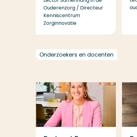
Lector Samenhang in de
ou
Ouderenzorg / Directeur
Kenniscentrum
Zorginnovatie
Onderzoekers en docenten