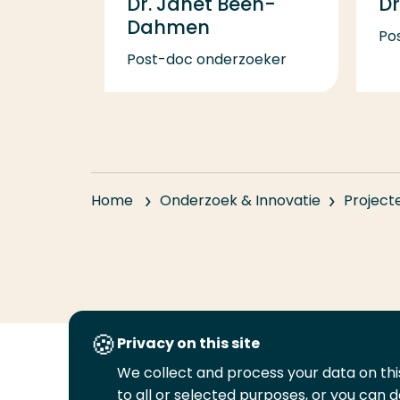
Dr. Janet Been-
Dr
Dahmen
Po
Post-doc onderzoeker
Home
Onderzoek & Innovatie
Project
Privacy on this site
We collect and process your data on this
Volg
Volg
Volg
Volg
to all or selected purposes, or you can d