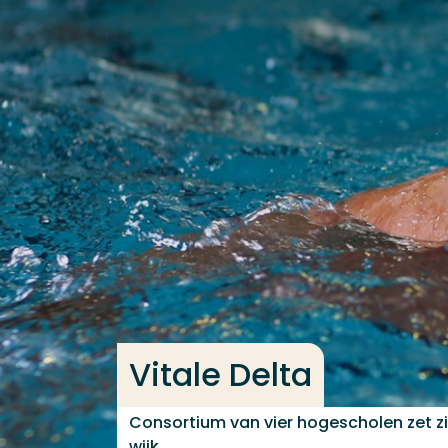
Ga direct naar de content
Veel gezocht
Opleiding
Contact
Vitale Delta
Consortium van vier hogescholen zet zic
wijk