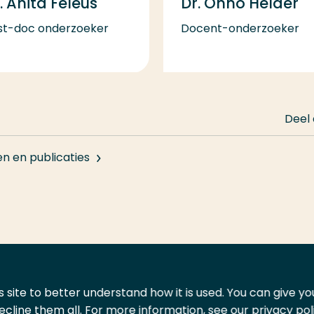
. Anita Feleus
Dr. Onno Helder
st-doc onderzoeker
Docent-onderzoeker
Deel
en en publicaties
 site to better understand how it is used. You can give y
ecline them all. For more information, see our privacy pol