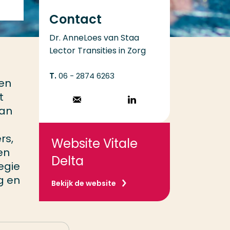
Contact
Dr. AnneLoes van Staa
Lector Transities in Zorg
06 - 2874 6263
een
t
Stuur een email
Volg op
van
LinkedIn
rs,
Website Vitale
en
Delta
egie
g en
Bekijk de website