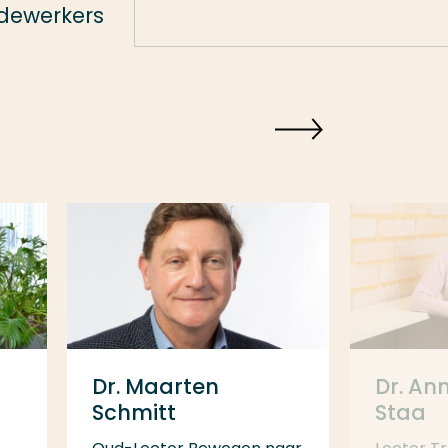
dewerkers
Dr. Maarten
Dr. An
Schmitt
Staa