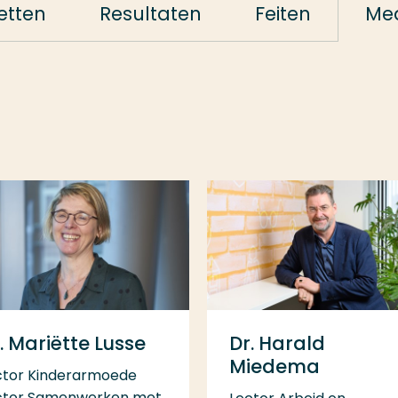
etten
Resultaten
Feiten
Me
. Mariëtte Lusse
Dr. Harald
Miedema
ctor Kinderarmoede
ctor Samenwerken met