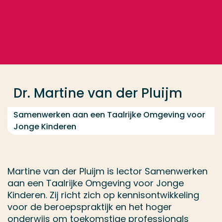
Ga direct naar de content
... > Dr. Martine van der Pluijm
Veel gezocht
Opleiding
Dr. Martine van der Pluijm
Contact
Samenwerken aan een Taalrijke Omgeving voor
Jonge Kinderen
Martine van der Pluijm is lector Samenwerken
aan een Taalrijke Omgeving voor Jonge
Kinderen. Zij richt zich op kennisontwikkeling
voor de beroepspraktijk en het hoger
onderwijs om toekomstige professionals