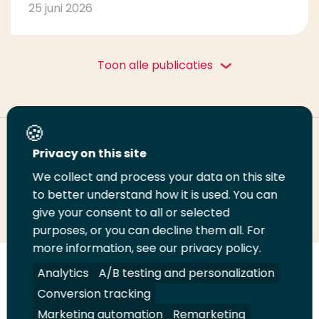
25 juni 2026
Toon alle publicaties
Deel deze pagina
Privacy on this site
We collect and process your data on this site
to better understand how it is used. You can
Deel
Deel
Deel
Email
Print
give your consent to all or selected
op
op
op
deze
deze
purposes, or you can decline them all. For
LinkedIn
Twitter
Facebook
pagina
pagina
more information, see our privacy policy.
Analytics
A/B testing and personalization
Volg
Volg
Volg
Volg
ons
ons
ons
ons
Conversion tracking
Juridisch
Security
A-Z Index
Contact
op
op
op
op
Marketing automation
Remarketing