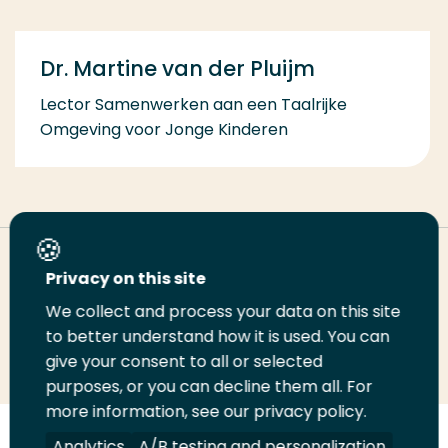
Dr. Martine van der Pluijm
Lector Samenwerken aan een Taalrijke
Omgeving voor Jonge Kinderen
Deel deze pagina
Privacy on this site
We collect and process your data on this site
Deel
to better understand how it is used. You can
Deel
Deel
Email
Print
give your consent to all or selected
op
op
op
deze
deze
purposes, or you can decline them all. For
LinkedIn
Twitter
Facebook
pagina
pagina
more information, see our privacy policy.
Volg
Analytics
Volg
Volg
A/B testing and personalization
Volg