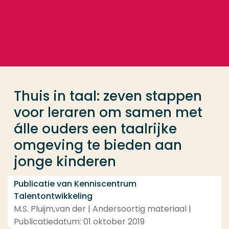
Ga direct naar de content
... > Thuis in taal: zeven stappen voor leraren om 
Veel gezocht
Opleiding
Thuis in taal: zeven stappen
Contact
voor leraren om samen met
álle ouders een taalrijke
omgeving te bieden aan
jonge kinderen
Publicatie van Kenniscentrum
Talentontwikkeling
M.S. Pluijm,van der | Andersoortig materiaal |
Publicatiedatum: 01 oktober 2019