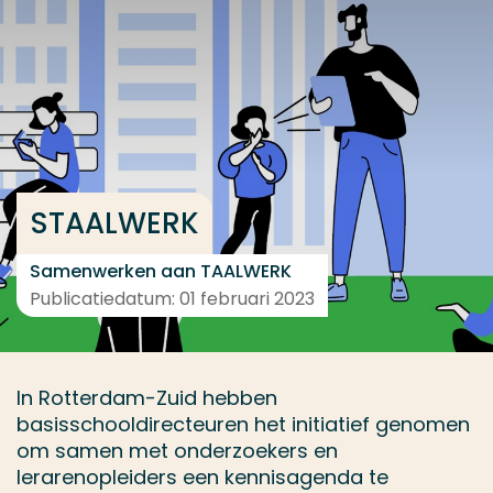
Ga direct naar de content
... > STAALWERK
Veel gezocht
Opleiding
STAALWERK
Contact
Samenwerken aan TAALWERK
Publicatiedatum: 01 februari 2023
In Rotterdam-Zuid hebben
basisschooldirecteuren het initiatief genomen
om samen met onderzoekers en
lerarenopleiders een kennisagenda te