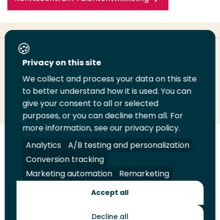
Deel deze pagina
Privacy on this site
We collect and process your data on this site
to better understand how it is used. You can
Deel
Deel
Deel
Email
Print
give your consent to all or selected
op
op
op
deze
deze
purposes, or you can decline them all. For
LinkedIn
Twitter
Facebook
pagina
pagina
more information, see our privacy policy.
Analytics
A/B testing and personalization
Volg
Volg
Volg
Volg
ons
ons
ons
ons
Conversion tracking
Juridisch
Security
A-Z Index
Contact
op
op
op
op
Marketing automation
Remarketing
LinkedIn
Facebook
YouTube
Instagram
Leveranciers
Accept all
Decline all